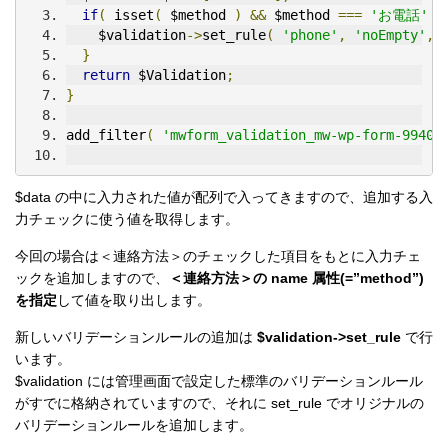
if
(
 isset
(
 $method 
)
&&
 $method 
===
'お電話'
)
    $validation
->
set_rule
(
'phone'
,
'noEmpty'
,
 
}
return
 $Validation
;
}
add_filter
(
'mwform_validation_mw-wp-form-9940'
$data の中に入力された値が配列で入ってきますので、追加する入
力チェックに使う値を取得します。
今回の場合は＜連絡方法＞のチェックした項目をもとに入力チェ
ックを追加しますので、
＜連絡方法＞の
name
属性(=”method”)
を指定
して値を取り出します。
新しいバリデーションルールの追加は
$validation->set_rule
で行
います。
$validation には管理画面で設定した標準のバリデーションルール
がすでに格納されていますので、それに set_rule でオリジナルの
バリデーションルールを追加します。