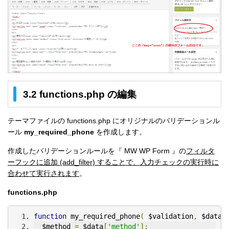
3.2 functions.php の編集
テーマファイルの functions.php にオリジナルのバリデーションル
ール
my_required_phone
を作成します。
作成したバリデーションルールを『 MW WP Form 』の
フィルタ
ーフックに追加
(add_filter)
することで、入力チェックの実行時に
合わせて実行されます
。
functions.php
function
 my_required_phone
(
 $validation
,
 $data 
  $method 
=
 $data
[
'method'
];