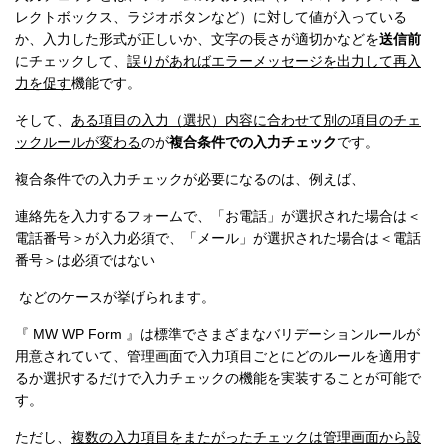
レクトボックス、ラジオボタンなど）に対して値が入っている
か、入力した形式が正しいか、文字の長さが適切かなどを
送信前
にチェックして、
誤りがあればエラーメッセージを出力して再入
力を促す
機能です。
そして、
ある項目の入力（選択）内容に合わせて別の項目のチェ
ックルールが変わる
のが
複合条件での入力チェック
です。
複合条件での入力チェックが必要になるのは、例えば、
連絡先を入力するフォームで、「お電話」が選択された場合は＜
電話番号＞が入力必須で、「メール」が選択された場合は＜電話
番号＞は必須ではない
などのケースが挙げられます。
『 MW WP Form 』は標準でさまざまなバリデーションルールが
用意されていて、管理画面で入力項目ごとにどのルールを適用す
るか選択するだけで入力チェックの機能を実装することが可能で
す。
ただし、
複数の入力項目をまたがったチェックは管理画面から設